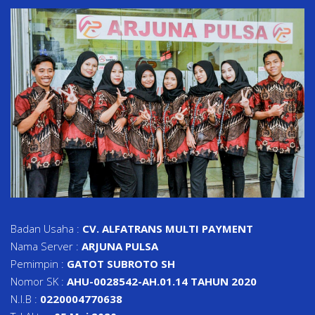
Badan Usaha :
CV. ALFATRANS MULTI PAYMENT
Nama Server :
ARJUNA PULSA
Pemimpin :
GATOT SUBROTO SH
Nomor SK :
AHU-0028542-AH.01.14 TAHUN 2020
N.I.B :
0220004770638