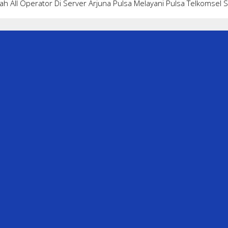
ah All Operator Di Server Arjuna Pulsa Melayani Pulsa Telkomsel 