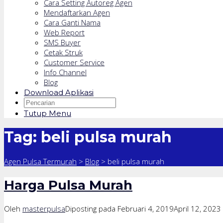
Cara Setting Autoreg Agen
Mendaftarkan Agen
Cara Ganti Nama
Web Report
SMS Buyer
Cetak Struk
Customer Service
Info Channel
Blog
Download Aplikasi
Tutup Menu
Tag:
beli pulsa murah
Agen Pulsa Termurah
>
Blog
>
beli pulsa murah
Harga Pulsa Murah
Oleh
masterpulsa
Diposting pada
Februari 4, 2019
April 12, 2023