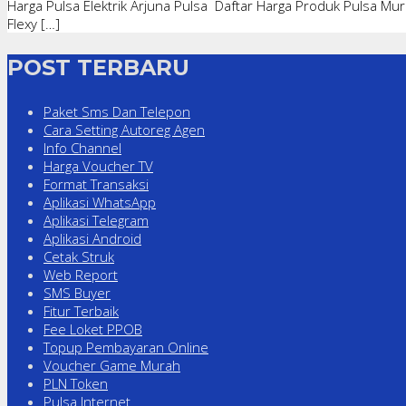
Harga Pulsa Elektrik Arjuna Pulsa Daftar Harga Produk Pulsa Mur
Flexy […]
POST TERBARU
Paket Sms Dan Telepon
Cara Setting Autoreg Agen
Info Channel
Harga Voucher TV
Format Transaksi
Aplikasi WhatsApp
Aplikasi Telegram
Aplikasi Android
Cetak Struk
Web Report
SMS Buyer
Fitur Terbaik
Fee Loket PPOB
Topup Pembayaran Online
Voucher Game Murah
PLN Token
Pulsa Internet