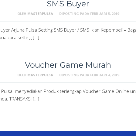
SMS Buyer
OLEH
MASTERPULSA
DIPOSTING PADA
FEBRUARI 5, 2019
er Arjuna Pulsa Setting SMS Buyer / SMS Iklan Kepembeli – Baga
a cara setting […]
Voucher Game Murah
OLEH
MASTERPULSA
DIPOSTING PADA
FEBRUARI 4, 2019
a Pulsa menyediakan Produk terlengkap Voucher Game Online un
nda. TRANSAKSI […]