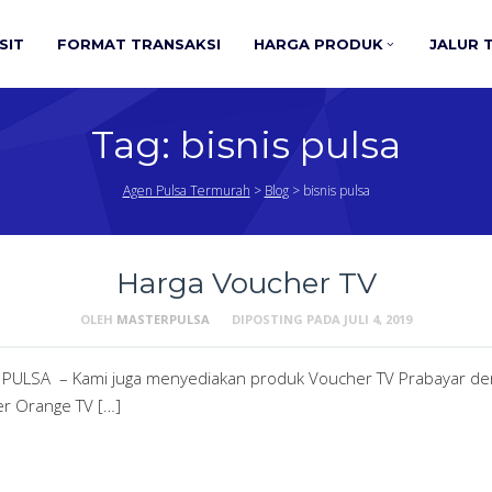
SIT
FORMAT TRANSAKSI
HARGA PRODUK
JALUR 
Tag:
bisnis pulsa
Agen Pulsa Termurah
>
Blog
>
bisnis pulsa
Harga Voucher TV
OLEH
MASTERPULSA
DIPOSTING PADA
JULI 4, 2019
 PULSA – Kami juga menyediakan produk Voucher TV Prabayar deng
er Orange TV […]