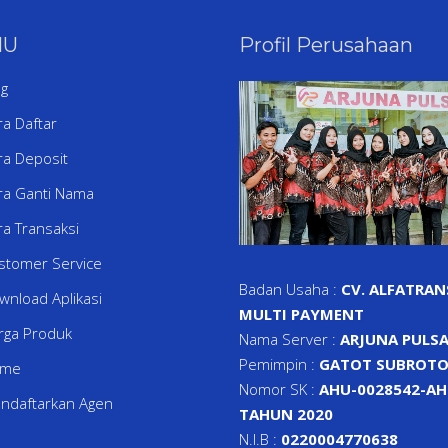
NU
Profil Perusahaan
og
ra Daftar
ra Deposit
ra Ganti Nama
ra Transaksi
stomer Service
Badan Usaha :
CV. ALFATRAN
wnload Aplikasi
MULTI PAYMENT
rga Produk
Nama Server :
ARJUNA PULS
Pemimpin :
GATOT SUBROTO
ome
Nomor SK :
AHU-0028542-AH.
ndaftarkan Agen
TAHUN 2020
N.I.B :
0220004770638