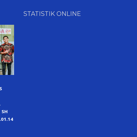
STATISTIK ONLINE
S
A
 SH
01.14