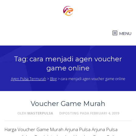
Skip
to
content
MENU
Tag:
cara menjadi agen voucher
game online
Agen Pulsa Termurah
>
Blog
>
cara menjadi agen voucher game online
Voucher Game Murah
OLEH
MASTERPULSA
DIPOSTING PADA
FEBRUARI 4, 2019
Harga Voucher Game Murah Arjuna Pulsa Arjuna Pulsa