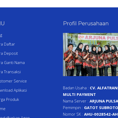
NU
Profil Perusahaan
og
ra Daftar
ra Deposit
ra Ganti Nama
ra Transaksi
stomer Service
Badan Usaha :
CV. ALFATRAN
wnload Aplikasi
MULTI PAYMENT
rga Produk
Nama Server :
ARJUNA PULS
Pemimpin :
GATOT SUBROTO
ome
Nomor SK :
AHU-0028542-AH.
ndaftarkan Agen