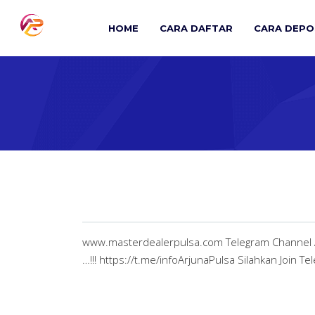
Skip
to
HOME
CARA DAFTAR
CARA DEPO
content
www.masterdealerpulsa.com Telegram Channel Arju
…!!! https://t.me/infoArjunaPulsa Silahkan Join