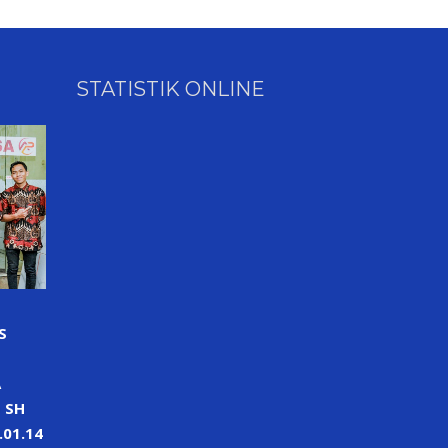
STATISTIK ONLINE
S
A
 SH
01.14