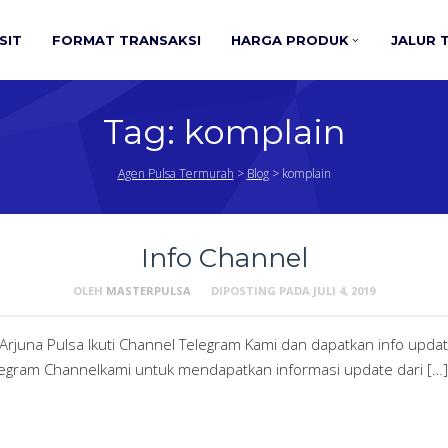
SIT
FORMAT TRANSAKSI
HARGA PRODUK
JALUR 
Tag:
komplain
Agen Pulsa Termurah
>
Blog
>
komplain
Info Channel
OLEH
MASTERPULSA
DIPOSTING PADA
JULI 4, 2019
na Pulsa Ikuti Channel Telegram Kami dan dapatkan info update te
 Telegram Channelkami untuk mendapatkan informasi update dari […]