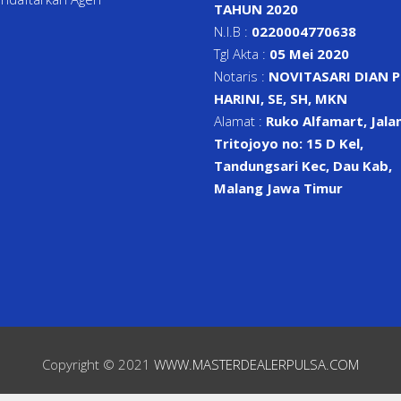
TAHUN 2020
N.I.B :
0220004770638
Tgl Akta :
05 Mei 2020
Notaris :
NOVITASARI DIAN 
HARINI, SE, SH, MKN
Alamat :
Ruko Alfamart, Jalan
Tritojoyo no: 15 D Kel,
Tandungsari Kec, Dau Kab,
Malang Jawa Timur
Copyright © 2021
WWW.MASTERDEALERPULSA.COM