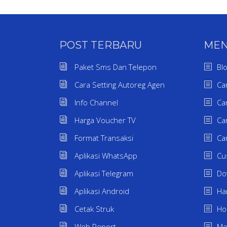
POST TERBARU
ME
Paket Sms Dan Telepon
Bl
Cara Setting Autoreg Agen
Ca
Info Channel
Ca
Harga Voucher TV
Ca
Format Transaksi
Ca
Aplikasi WhatsApp
Cu
Aplikasi Telegram
Do
Aplikasi Android
Ha
Cetak Struk
H
Web Report
Me