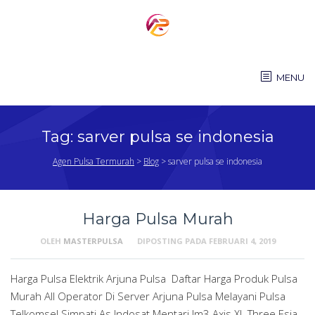
Skip
to
content
MENU
Tag:
sarver pulsa se indonesia
Agen Pulsa Termurah
>
Blog
>
sarver pulsa se indonesia
Harga Pulsa Murah
OLEH
MASTERPULSA
DIPOSTING PADA
FEBRUARI 4, 2019
Harga Pulsa Elektrik Arjuna Pulsa Daftar Harga Produk Pulsa
Murah All Operator Di Server Arjuna Pulsa Melayani Pulsa
Telkomsel Simpati As Indosat Mentari Im3 Axis XL Three Esia