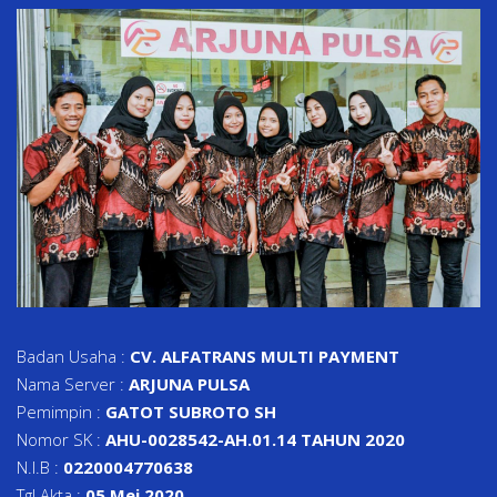
Badan Usaha :
CV. ALFATRANS MULTI PAYMENT
Nama Server :
ARJUNA PULSA
Pemimpin :
GATOT SUBROTO SH
Nomor SK :
AHU-0028542-AH.01.14 TAHUN 2020
N.I.B :
0220004770638
Tgl Akta :
05 Mei 2020