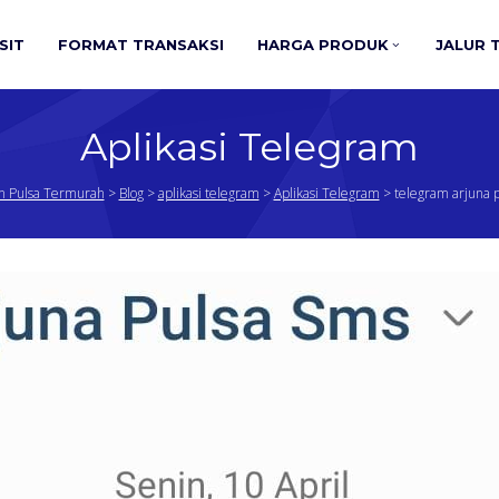
SIT
FORMAT TRANSAKSI
HARGA PRODUK
JALUR 
Aplikasi Telegram
n Pulsa Termurah
>
Blog
>
aplikasi telegram
>
Aplikasi Telegram
>
telegram arjuna 
telegram
arjuna
pulsa