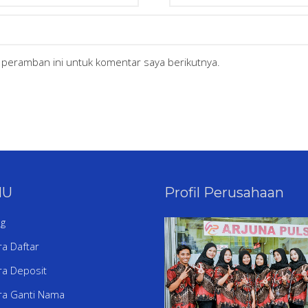
 peramban ini untuk komentar saya berikutnya.
NU
Profil Perusahaan
og
ra Daftar
ra Deposit
ra Ganti Nama