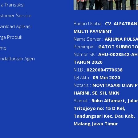
ra Transaksi
stomer Service
Badan Usaha :
CV. ALFATRAN
wnload Aplikasi
MULTI PAYMENT
rga Produk
Nama Server :
ARJUNA PULS
Pemimpin :
GATOT SUBROTO
ome
Nomor SK :
AHU-0028542-AH.
ndaftarkan Agen
TAHUN 2020
N.I.B :
0220004770638
Tgl Akta :
05 Mei 2020
Notaris :
NOVITASARI DIAN 
HARINI, SE, SH, MKN
Alamat :
Ruko Alfamart, Jalan
Tritojoyo no: 15 D Kel,
Tandungsari Kec, Dau Kab,
Malang Jawa Timur