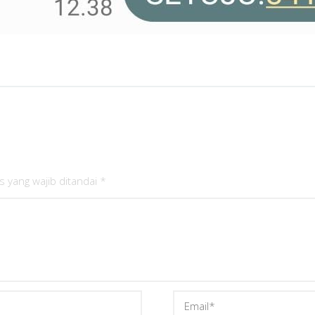
s yang wajib ditandai
*