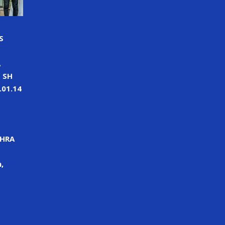
S
A
 SH
01.14
PHRA
,