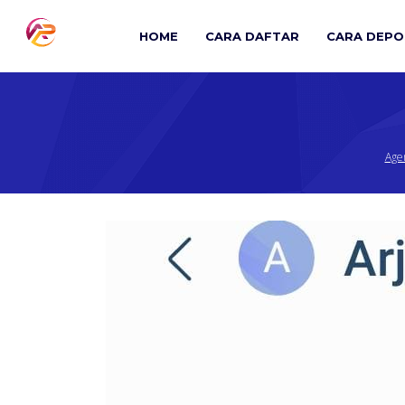
Skip
to
HOME
CARA DAFTAR
CARA DEPO
content
Age