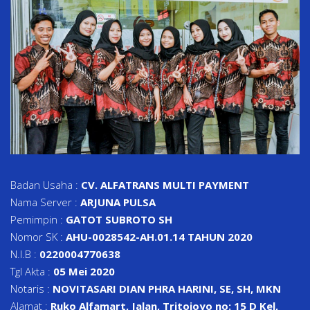
Badan Usaha :
CV. ALFATRANS MULTI PAYMENT
Nama Server :
ARJUNA PULSA
Pemimpin :
GATOT SUBROTO SH
Nomor SK :
AHU-0028542-AH.01.14 TAHUN 2020
N.I.B :
0220004770638
Tgl Akta :
05 Mei 2020
Notaris :
NOVITASARI DIAN PHRA HARINI, SE, SH, MKN
Alamat :
Ruko Alfamart, Jalan, Tritojoyo no: 15 D Kel,