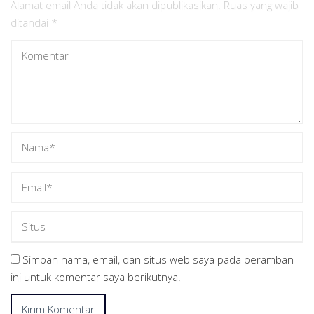
JANUARI
Alamat email Anda tidak akan dipublikasikan.
Ruas yang wajib
24,
ditandai
*
2020
Simpan nama, email, dan situs web saya pada peramban
ini untuk komentar saya berikutnya.