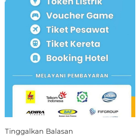
OLEH
MASTERPULSA
DIPOSTING
Tinggalkan Balasan
PADA