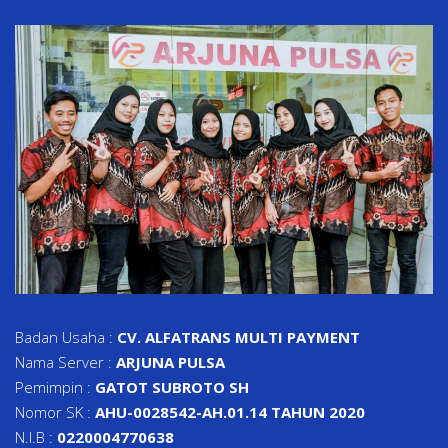
Badan Usaha :
CV. ALFATRANS MULTI PAYMENT
Nama Server :
ARJUNA PULSA
Pemimpin :
GATOT SUBROTO SH
Nomor SK :
AHU-0028542-AH.01.14 TAHUN 2020
N.I.B :
0220004770638