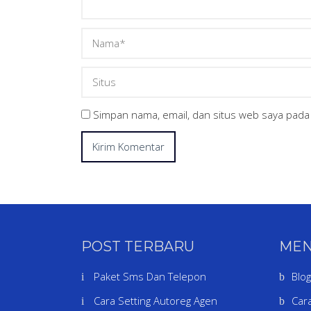
Simpan nama, email, dan situs web saya pada
POST TERBARU
ME
Paket Sms Dan Telepon
Blog
Cara Setting Autoreg Agen
Cara