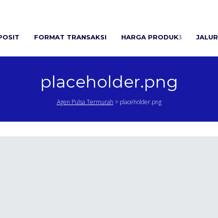
POSIT
FORMAT TRANSAKSI
HARGA PRODUK
JALUR
placeholder.png
Agen Pulsa Termurah
>
placeholder.png
placeholder.png