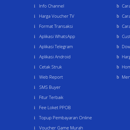
Info Channel
Car
Harga Voucher TV
Car
Format Transaksi
Car
Aplikasi WhatsApp
Cus
Aplikasi Telegram
Dow
Aplikasi Android
Har
Cetak Struk
Ho
Web Report
Men
SMS Buyer
Fitur Terbaik
Fee Loket PPOB
Topup Pembayaran Online
Voucher Game Murah