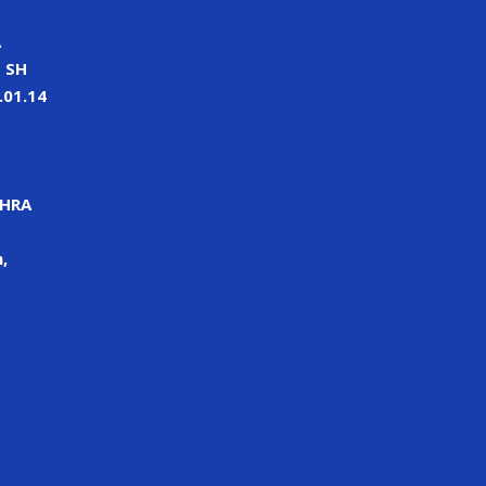
A
 SH
01.14
PHRA
,